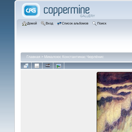
Домой
Вход
Список альбомов
Поиск
Главная
>
Микалоюс Константинас Чюрлёнис