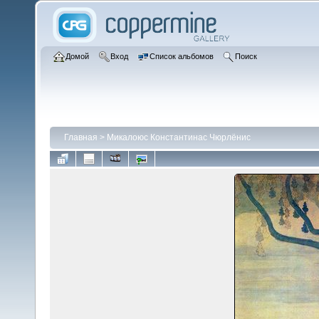
Домой
Вход
Список альбомов
Поиск
Главная
>
Микалоюс Константинас Чюрлёнис