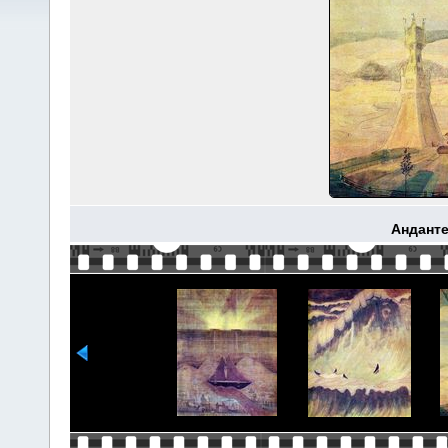
Анданте