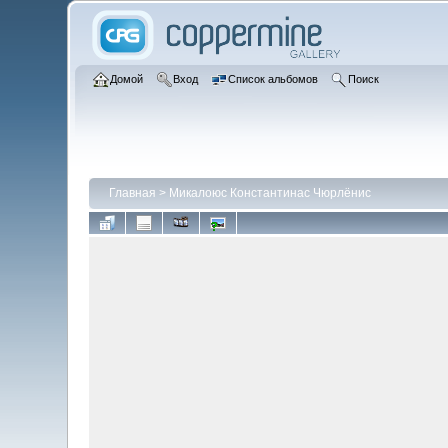
Домой
Вход
Список альбомов
Поиск
Главная
>
Микалоюс Константинас Чюрлёнис