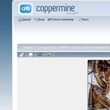
Домой
Вход
Список альбомов
Поиск
Главная
>
User galleries
>
ladolem
>
Представитель человечес