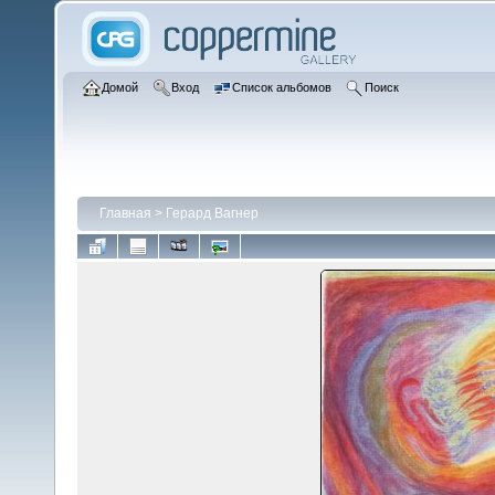
Домой
Вход
Список альбомов
Поиск
Главная
>
Герард Вагнер