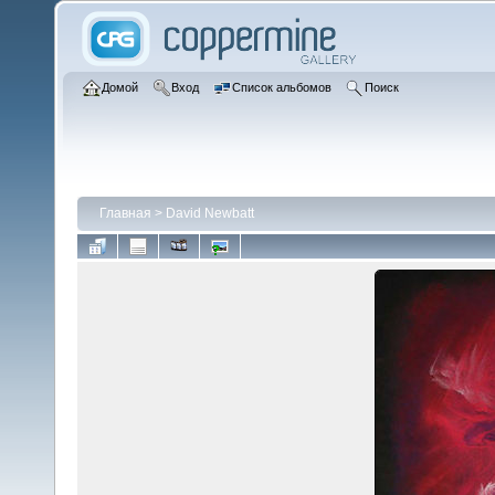
Домой
Вход
Список альбомов
Поиск
Главная
>
David Newbatt