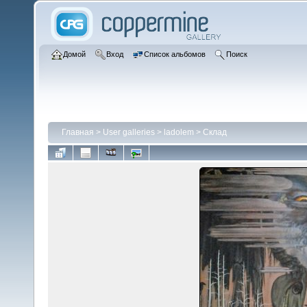
Домой
Вход
Список альбомов
Поиск
Главная
>
User galleries
>
ladolem
>
Склад