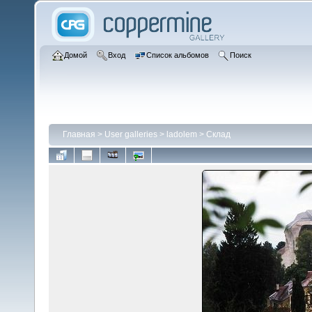
Домой
Вход
Список альбомов
Поиск
Главная
>
User galleries
>
ladolem
>
Склад