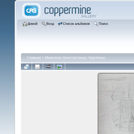
Домой
Вход
Список альбомов
Поиск
Главная
>
Микалоюс Константинас Чюрлёнис