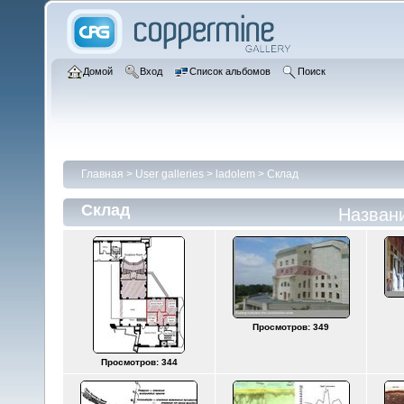
Домой
Вход
Список альбомов
Поиск
Главная
>
User galleries
>
ladolem
>
Склад
Склад
Назван
Просмотров: 349
Просмотров: 344