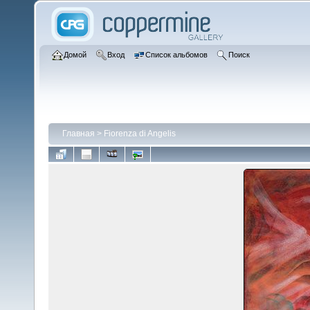
Домой
Вход
Список альбомов
Поиск
Главная
>
Fiorenza di Angelis