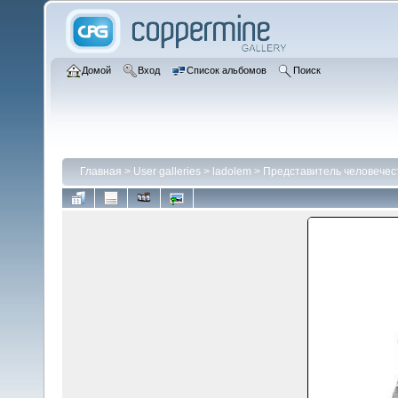
Домой
Вход
Список альбомов
Поиск
Главная
>
User galleries
>
ladolem
>
Представитель человечес